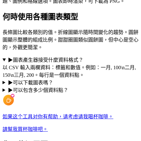
題、圖例和格線選項。圖表即時渲染，可下載為 PNG。
何時使用各種圖表類型
長條圖比較各類別的值。折線圖顯示隨時間變化的趨勢。圓餅
圖顯示整體的組成比例。甜甜圈圖類似圓餅圖，但中心是空心
的，外觀更簡潔。
▶
圖表產生器接受什麼資料格式？
以 CSV 輸入兩欄資料：標籤和數值。例如：一月, 100\n二月,
150\n三月, 200。每行是一個資料點。
▶
可以下載圖表嗎？
▶
可以包含多少個資料點？
如果这个工具对你有帮助，请考虑请我喝杯咖啡。
請幫我買杯咖啡吧。