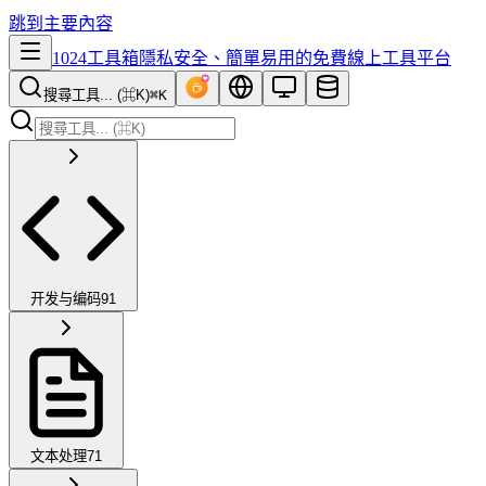
跳到主要內容
1024工具箱
隱私安全、簡單易用的免費線上工具平台
搜尋工具... (⌘K)
⌘K
开发与编码
91
文本处理
71