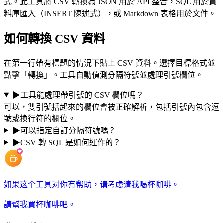
式。此工具將 CSV 轉換為 JSON 用於 API 整合，SQL 用於資
料庫匯入（INSERT 陳述式），或 Markdown 表格用於文件。
如何轉換 CSV 資料
在第一行帶有標題的情況下貼上 CSV 資料。選擇目標格式並
點擊「轉換」。工具自動偵測分隔符號並處理引號欄位。
▶
工具能處理帶引號的 CSV 欄位嗎？
可以，雙引號括起來的欄位會被正確解析，包括引號內包含逗
號或換行符的欄位。
▶
可以指定自訂分隔符號嗎？
▶
CSV 轉 SQL 是如何運作的？
如果这个工具对你有帮助，请考虑请我喝杯咖啡。
請幫我買杯咖啡吧。