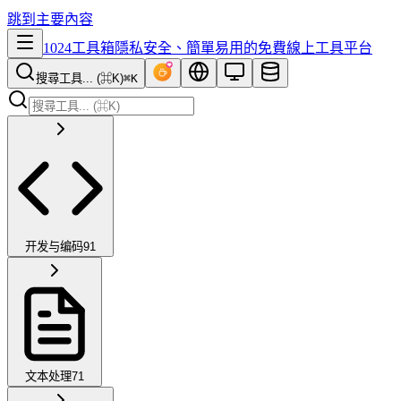
跳到主要內容
1024工具箱
隱私安全、簡單易用的免費線上工具平台
搜尋工具... (⌘K)
⌘K
开发与编码
91
文本处理
71