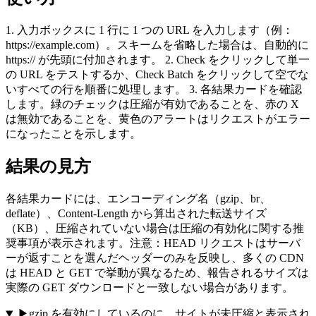
1. 入力ボックスに 1 行に 1 つの URL を入力します（例：
https://example.com）。スキームを省略した場合は、自動的に
https:// が先頭に付加されます。 2. Check をクリックして単一
の URL をテストするか、Check Batch をクリックして空でな
いすべての行を順番に処理します。 3. 各結果カードを確認
します。緑のチェックは圧縮が有効であることを、赤の X
は無効であることを、黄色のアラートはリクエストがエラー
になったことを示します。
結果の見方
各結果カードには、エンコーディング名（gzip、br、
deflate）、Content-Length から算出された転送サイズ
（KB）、圧縮されていない場合は圧縮の有効化に関する推
奨事項が表示されます。注意：HEAD リクエストはサーバ
ーが返すことを選んだヘッダーのみを反映し、多くの CDN
は HEAD と GET で挙動が異なるため、報告されるサイズは
実際の GET ダウンロードと一致しない場合があります。
▶
gzip を有効にしているのに、サイトが未圧縮と表示され